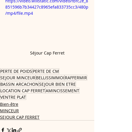
https://video.wixstatic.com/video/fbfc2e_8
851596b7b34427c8965efa833735cc3/480p
/mp4/file.mp4
Séjour Cap Ferret
PERTE DE POIDS
PERTE DE CM
SEJOUR MINCEUR
BELLISSIMMOI
RAFFERMIR
BASSIN ARCACHON
SEJOUR BIEN ETRE
LOCATION CAP FERRET
AMINCISSEMENT
VENTRE PLAT
Bien-être
MINCEUR
SEJOUR CAP FERRET