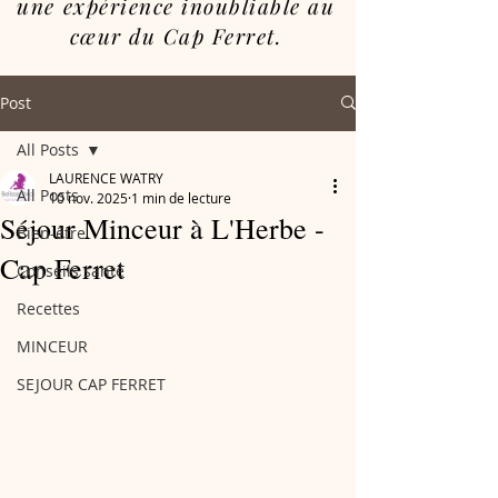
une expérience inoubliable au
cœur du Cap Ferret.
Post
All Posts
LAURENCE WATRY
All Posts
10 nov. 2025
1 min de lecture
Séjour Minceur à L'Herbe -
Bien-être
Cap Ferret
Conseils santé
Recettes
MINCEUR
SEJOUR CAP FERRET