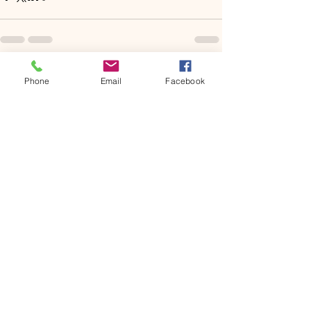
Posts récents
Voir tout
Phone
Email
Facebook