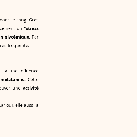
dans le sang. Gros 
rcément un "
stress 
on glycémique. 
Par 
très fréquente.
l a une influence 
 mélatonine. 
Cette 
rouver une 
activité 
ar oui, elle aussi a 