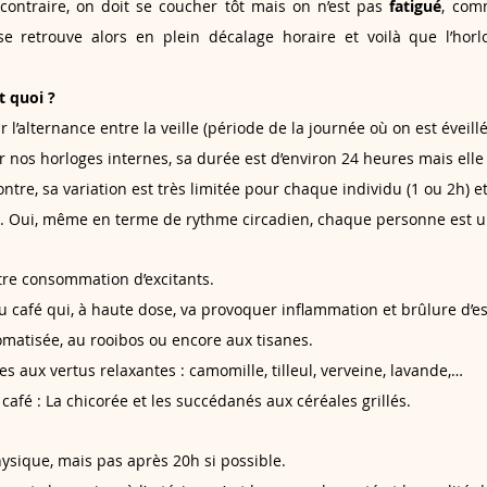
contraire, on doit se coucher tôt mais on n’est pas 
fatigué
, com
 retrouve alors en plein décalage horaire et voilà que l’horlo
t quoi ?
r l’alternance entre la veille (période de la journée où on est éveill
ur nos horloges internes, sa durée est d’environ 24 heures mais elle
ontre, sa variation est très limitée pour chaque individu (1 ou 2h) e
ie. Oui, même en terme de rythme circadien, chaque personne est 
tre consommation d’excitants.
 café qui, à haute dose, va provoquer inflammation et brûlure d’e
omatisée, au rooibos ou encore aux tisanes.
les aux vertus relaxantes : camomille, tilleul, verveine, lavande,…
café : La chicorée et les succédanés aux céréales grillés.
hysique, mais pas après 20h si possible.