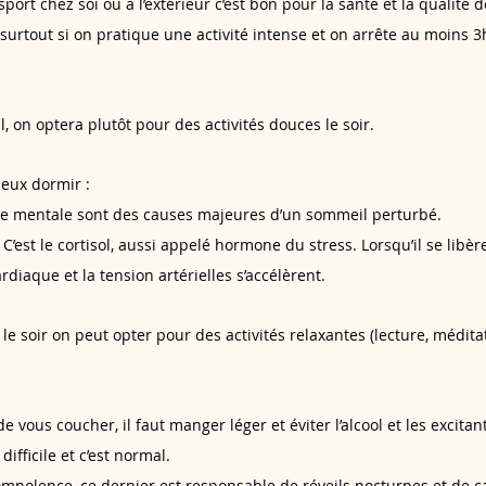
port chez soi ou à l’extérieur c’est bon pour la santé et la qualité 
surtout si on pratique une activité intense et on arrête au moins 3
, on optera plutôt pour des activités douces le soir.
eux dormir : 
arge mentale sont des causes majeures d’un sommeil perturbé.
 C’est le cortisol, aussi appelé hormone du stress. Lorsqu’il se libè
rdiaque et la tension artérielles s’accélèrent.
 le soir on peut opter pour des activités relaxantes (lecture, méditati
e vous coucher, il faut manger léger et éviter l’alcool et les excitan
difficile et c’est normal.
somnolence, ce dernier est responsable de réveils nocturnes et de 