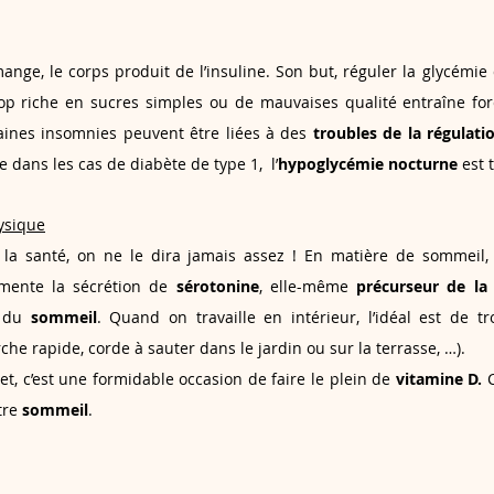
ange, le corps produit de l’insuline. Son but, réguler la glycémie 
op riche en sucres simples ou de mauvaises qualité entraîne fo
rtaines insomnies peuvent être liées à des 
troubles de la régulati
e dans les cas de diabète de type 1,  l’
hypoglycémie nocturne 
est 
ysique
 la santé, on ne le dira jamais assez ! En matière de sommeil, i
gmente la sécrétion de 
sérotonine
, elle-même 
précurseur de la
 du 
sommeil
. Quand on travaille en intérieur, l’idéal est de t
che rapide, corde à sauter dans le jardin ou sur la terrasse, …).
, c’est une formidable occasion de faire le plein de 
vitamine D. 
C
tre 
sommeil
.