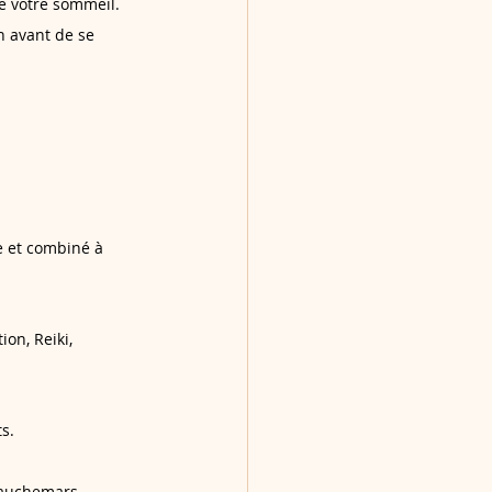
de votre sommeil.
h avant de se 
re et combiné à 
on, Reiki, 
ts.
cauchemars. 