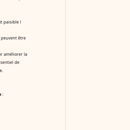
 paisible !
 peuvent être 
r améliorer la 
ssentiel de 
e.
e
 :