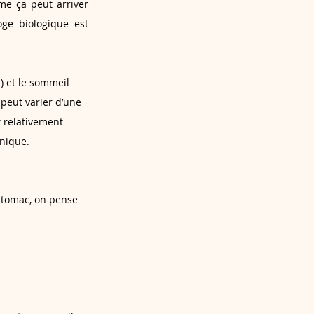
me ça peut arriver 
ge biologique est 
é) et le sommeil 
 peut varier d’une 
t relativement 
unique.
stomac, on pense 