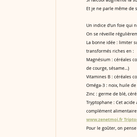
Et je ne parle même de se
Un indice d’un foie qui 
On se réveille régulière
La bonne idée : limiter su
transformés riches en :
Magnésium : céréales com
de courge, sésame…)
Vitamines B : céréales c
Oméga-3 : noix, huile de 
Zinc : germe de blé, céré
Tryptophane : Cet acide a
complément alimentaire t
www.zenetmoi.fr Tript
Pour le goûter, on pense