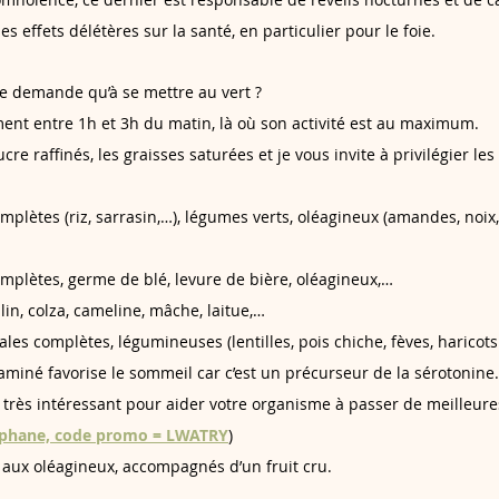
s effets délétères sur la santé, en particulier pour le foie.
ne demande qu’à se mettre au vert ?
ment entre 1h et 3h du matin, là où son activité est au maximum.
cre raffinés, les graisses saturées et je vous invite à privilégier le
plètes (riz, sarrasin,…), légumes verts, oléagineux (amandes, noix, 
omplètes, germe de blé, levure de bière, oléagineux,…
lin, colza, cameline, mâche, laitue,…
ales complètes, légumineuses (lentilles, pois chiche, fèves, haricot
miné favorise le sommeil car c’est un précurseur de la sérotonine. 
rès intéressant pour aider votre organisme à passer de meilleures
ophane, code promo = LWATRY
)
 aux oléagineux, accompagnés d’un fruit cru.